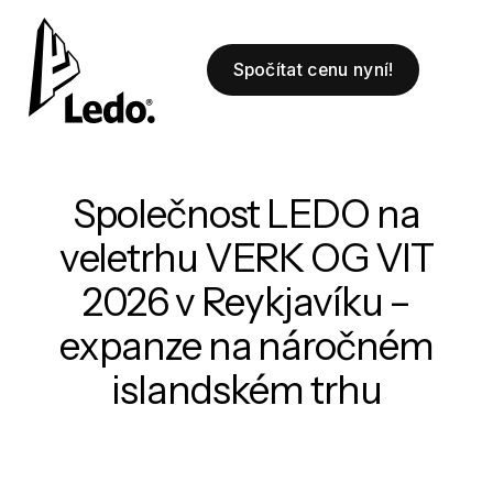
Spočítat cenu nyní!
Společnost LEDO na
veletrhu VERK OG VIT
2026 v Reykjavíku –
expanze na náročném
islandském trhu