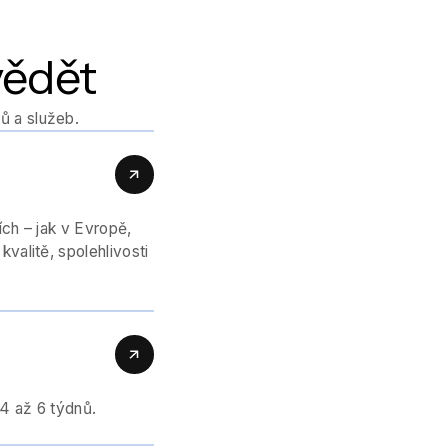
vědět
ů a služeb.
ch – jak v Evropě,
valitě, spolehlivosti
 4 až 6 týdnů.