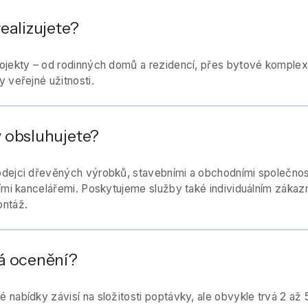
realizujete?
ojekty – od rodinných domů a rezidencí, přes bytové komplex
 veřejné užitnosti.
y obsluhujete?
dejci dřevěných výrobků, stavebními a obchodními společnost
ními kancelářemi. Poskytujeme služby také individuálním záka
ontáž.
vá ocenění?
 nabídky závisí na složitosti poptávky, ale obvykle trvá 2 až 