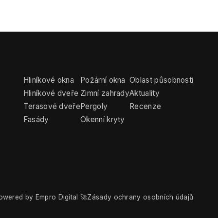
Hliníkové okna
Požární okna
Oblast působnosti
Hliníkové dveře
Zimní zahrady
Aktuality
Terasové dveře
Pergoly
Recenze
Fasády
Okenní kryty
owered by Empro Digital 🚀
Zásady ochrany osobních údajů