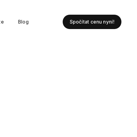
Spočítat cenu nyní!
ze
Blog