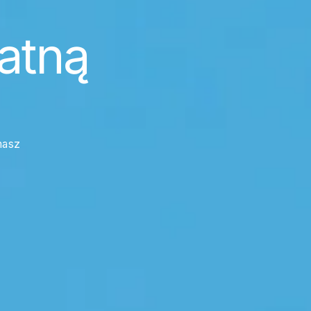
atną
masz