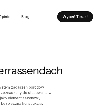
Wyceń Teraz!
Opinie
Blog
Terrassendach
 system zadaszeń ogrodów
przeznaczony do stosowania w
b jako element sezonowy.
i bezpieczną konstrukcją,