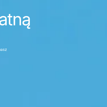
atną
masz