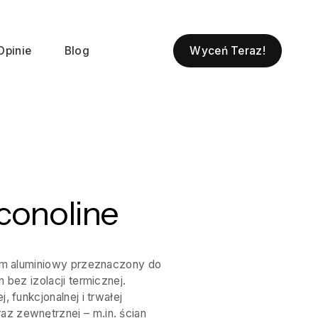
Wyceń Teraz!
Opinie
Blog
Econoline
tem aluminiowy przeznaczony do
 bez izolacji termicznej.
, funkcjonalnej i trwałej
z zewnętrznej – m.in. ścian