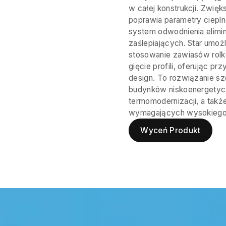
w całej konstrukcji. Zwi
poprawia parametry ciepl
system odwodnienia elim
zaślepiających. Star umoż
stosowanie zawiasów rolk
gięcie profili, oferując p
design. To rozwiązanie 
budynków niskoenergetyc
termomodernizacji, a takż
wymagających wysokiego 
Wyceń Produkt