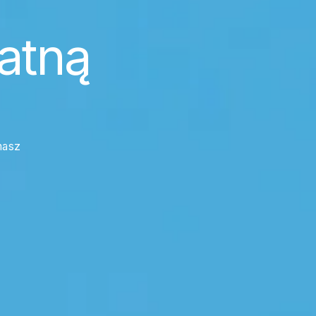
atną
masz