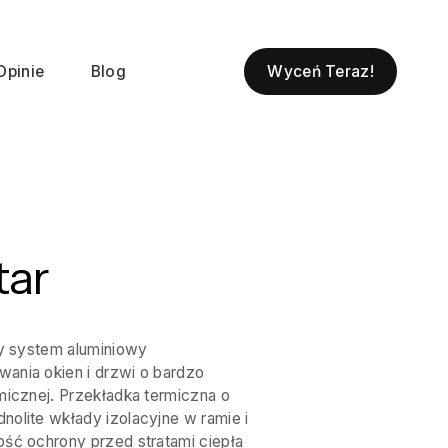
Wyceń Teraz!
Opinie
Blog
tar
ny system aluminiowy
ania okien i drzwi o bardzo
micznej. Przekładka termiczna o
nolite wkłady izolacyjne w ramie i
ość ochrony przed stratami ciepła