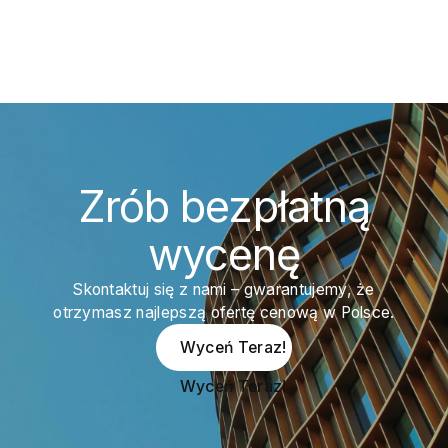
najwyższą jakością systemów aluminiowych.
Krako
Wykonaliśmy ok. 500 sztuk konstrukcji, łącząc
przes
estetykę z funkcjonalnością i bezpieczeństwem
UltraG
RC2.
Zrób bezpłatną
wycenę
Skontaktuj się z nami – gwarantujemy, że
otrzymasz najlepszą ofertę cenową w Polsce.
Wyceń Teraz!
Wyceń Teraz!